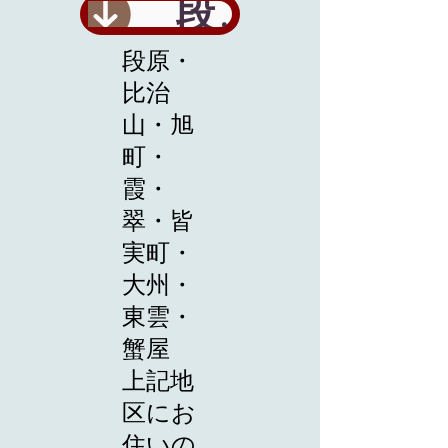
段原校 お問合せ・資料請求はこちらから
段原・
比治
山・旭
町・
霞・
翠・皆
実町・
大州・
東雲・
蟹屋
​上記地
区にお
住いの