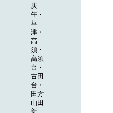
庚
午・
草
津・
高
須・
高須
台・
古田
台・
田方
山田
新